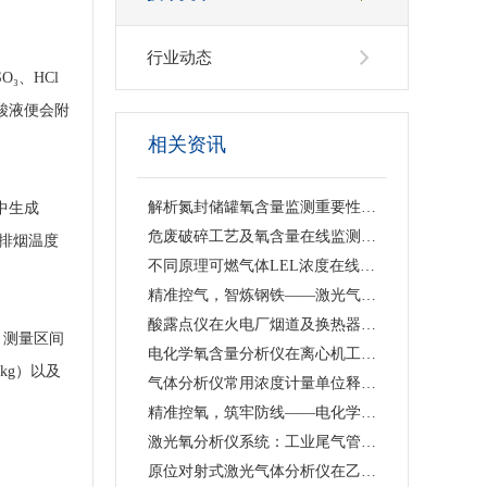
行业动态
₃、HCl
酸液便会附
相关资讯
解析氮封储罐氧含量监测重要性，原位单端直插激光气体分析仪的落地应用与工艺价值
中生成
危废破碎工艺及氧含量在线监测浅析 —— 激光气体分析仪在工艺安全中的应用
当排烟温度
不同原理可燃气体LEL浓度在线监测仪技术特点及工业选型指南
精准控气，智炼钢铁——激光气体分析仪赋能钢铁冶炼高效低碳生产
酸露点仪在火电厂烟道及换热器防腐中的应用
，测量区间
电化学氧含量分析仪在离心机工艺中的应用价值与产品解析
kg）以及
气体分析仪常用浓度计量单位释义、换算关系及适用场景说明
精准控氧，筑牢防线——电化学氧含量分析仪在反应釜工艺中的深度应用
激光氧分析仪系统：工业尾气管道精准测氧、筑牢工艺安全防线
原位对射式激光气体分析仪在乙烯裂解炉烟道CO检测中的应用