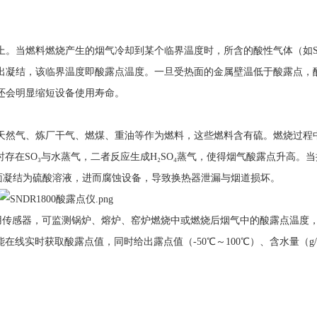
。当燃料燃烧产生的烟气冷却到某个临界温度时，所含的酸性气体（如SO
出凝结，该临界温度即酸露点温度。一旦受热面的金属壁温低于酸露点，
还会明显缩短设备使用寿命。
天然气、炼厂干气、燃煤、重油等作为燃料，这些燃料含有硫。燃烧过程
同时存在SO₃与水蒸气，二者反应生成H₂SO₄蒸气，使得烟气酸露点升高。
表面凝结为硫酸溶液，进而腐蚀设备，导致换热器泄漏与烟道损坏。
用传感器，可监测锅炉、熔炉、窑炉燃烧中或燃烧后烟气中的酸露点温度
在线实时获取酸露点值，同时给出露点值（-50℃～100℃）、含水量（g/