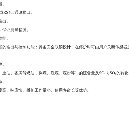
器。
或RS485通讯接口。
输出。
，保证测量精度。
功能。
富的输出与控制功能；具备安全联锁设计，在停炉时可由用户关断传感器
捷。
重油、各牌号燃油，褐煤、洗煤、煤粉等）的硫含量及SO₂向SO₃的转
值。
度高、响应快、维护工作量小、使用寿命长等优势。
；