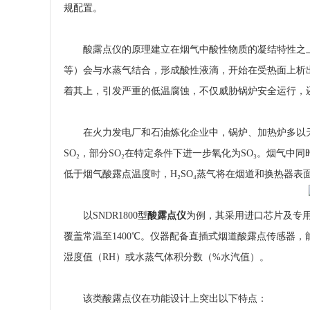
规配置。
酸露点仪的原理建立在烟气中酸性物质的凝结特性之上
等）会与水蒸气结合，形成酸性液滴，开始在受热面上析
着其上，引发严重的低温腐蚀，不仅威胁锅炉安全运行，
在火力发电厂和石油炼化企业中，锅炉、加热炉多以
SO₂，部分SO₂在特定条件下进一步氧化为SO₃。烟气中
低于烟气酸露点温度时，H₂SO₄蒸气将在烟道和换热器
以SNDR1800型
酸露点仪
为例，其采用进口芯片及专
覆盖常温至1400℃。仪器配备直插式烟道酸露点传感器，能
湿度值（RH）或水蒸气体积分数（%水汽值）。
该类酸露点仪在功能设计上突出以下特点：