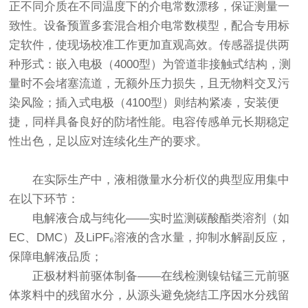
正不同介质在不同温度下的介电常数漂移，保证测量一
致性。设备预置多套混合相介电常数模型，配合专用标
定软件，使现场校准工作更加直观高效。传感器提供两
种形式：嵌入电极（4000型）为管道非接触式结构，测
量时不会堵塞流道，无额外压力损失，且无物料交叉污
染风险；插入式电极（4100型）则结构紧凑，安装便
捷，同样具备良好的防堵性能。电容传感单元长期稳定
性出色，足以应对连续化生产的要求。
在实际生产中，
液相微量水分析仪
的典型应用集中
在以下环节：
电解液合成与纯化——实时监测碳酸酯类溶剂（如
EC、DMC）及LiPF₆溶液的含水量，抑制水解副反应，
保障电解液品质；
正极材料前驱体制备——在线检测镍钴锰三元前驱
体浆料中的残留水分，从源头避免烧结工序因水分残留