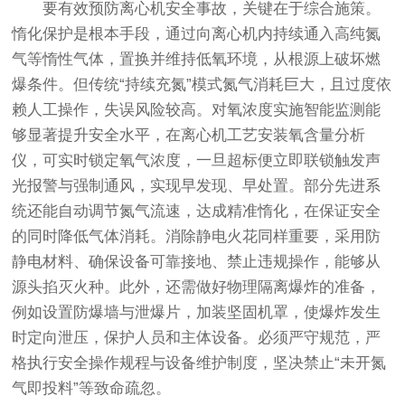
要有效预防离心机安全事故，关键在于综合施策。
惰化保护是根本手段，通过向离心机内持续通入高纯氮
气等惰性气体，置换并维持低氧环境，从根源上破坏燃
爆条件。但传统“持续充氮”模式氮气消耗巨大，且过度依
赖人工操作，失误风险较高。对氧浓度实施智能监测能
够显著提升安全水平，在离心机工艺安装
氧含量分析
仪
，可实时锁定氧气浓度，一旦超标便立即联锁触发声
光报警与强制通风，实现早发现、早处置。部分先进系
统还能自动调节氮气流速，达成精准惰化，在保证安全
的同时降低气体消耗。消除静电火花同样重要，采用防
静电材料、确保设备可靠接地、禁止违规操作，能够从
源头掐灭火种。此外，还需做好物理隔离爆炸的准备，
例如设置防爆墙与泄爆片，加装坚固机罩，使爆炸发生
时定向泄压，保护人员和主体设备。必须严守规范，严
格执行安全操作规程与设备维护制度，坚决禁止“未开氮
气即投料”等致命疏忽。