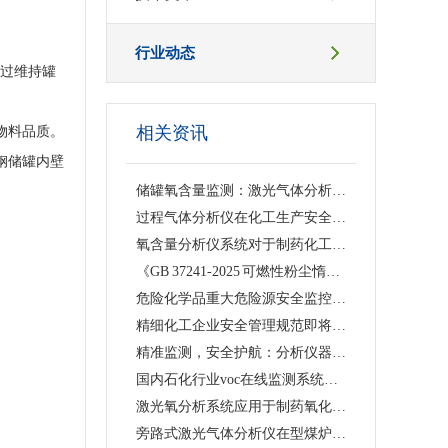
行业动态
通过维持罐
相关资讯
物料品质。
钢储罐内壁
储罐氧含量监测：激光气体分析仪帮助化工企业落实《化工企业可燃液体常压储罐区安全管理规范》
过程气体分析仪在化工生产安全与效率提升中的作用及选型指南
氧含量分析仪系统对于制药化工行业有多重要呢？
《GB 37241-2025 可燃性粉尘惰化安全规范》与激光气体分析仪监测方案
危险化学品重大危险源安全监控技术规范：储罐单元应设在线氧含量检测仪表
精细化工企业安全管理规范即将实施：离心机工艺须配备氧含量分析仪
精准监测，安全护航：分析仪器助力医药行业安全生产
国内石化行业voc在线监测系统使用现状
激光氧分析系统应用于制药氧化反应氧含量测量的技术方案
旁路式激光气体分析仪在型煤炉制气半水煤气氧含量分析中的使用效果如何呢？