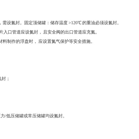
时，需设氮封。固定顶储罐：储存温度 >120℃ 的重油必须设氮封。
片入口管道应设氮封， 且安全阀的出口管道应充氮。
熔材料制作的浮盘时， 应设置氮气保护等安全措施。
。
氮封；
a）的压力/低压储罐或常压储罐均设氮封。
：