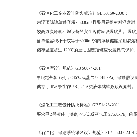
《石油化工企业设计防火标准》GB 50160-2008：
内浮顶储罐单罐容积 ≤5000m³ 且采用易熔材料浮盘
较高浓度环氧乙烷设备的安全阀前应设爆破片。 爆破
当单罐容积小于或等于5000m³的内浮顶储罐采用易
储存温度超过 120℃的重油固定顶罐应设置氮气保护
《石油库设计规范》GB 50074-2014：
甲B类液体（沸点 <45℃ 或蒸气压 >88kPa）储罐需设
储存Ⅰ、Ⅱ级毒性的甲B、乙A类液体储罐必须设氮封。
《煤化工工程设计防火标准》GB 51428-2021：
要求甲B类液体（沸点 <45℃ 或蒸气压 ≥76.6kP
《石油化工储运系统罐区设计规范》SH/T 3007-2014