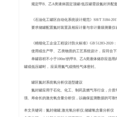
规定甲B、乙A类液体固定顶罐/低压罐需设氮封并配
《石油化工罐区自动化系统设计规范》SH/T 3184-201
要求储罐配置氮封装置及相应计量与非计量级测量仪
《精细化工企业工程设计防火标准》GB 51283-2020：
使用或生产甲、 乙类物质的工艺系统设计， 应符合
单罐容积不小于100m³的甲B、乙A类液体储存应选
罐或低压罐时， 应采用氮气或惰性气体密封。
罐区氮封系统氧分析仪选型建议
氮封罐应用于石化、化工、制药及燃气等行业，介质
强、寿命长的激光氧含量分析仪，以确保监测数据的可靠
本文关键词：氮封储罐,激光氧分析仪,储罐氧含量分析仪