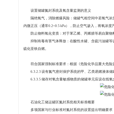
设置储罐氮封系统及氧含量监测的意义
隔绝氧气，消除燃爆风险：储罐气相空间中若氧气浓度
内微正压（通常0.2~0.5 kPa），防止空气渗入，将氧
防止物料氧化变质：对于苯乙烯、丙烯腈等易自聚物
抑制有毒有害气体释放：在酸性水罐、含硫污油罐等
硫化亚铁自燃。
符合国家强制标准要求：根据《危险化学品重大危险源安全监控技
6.3.2.3 设有氮气密封保护系统的甲、乙类易燃液体
6.3.3.5 储存对氧含量敏感物质的储罐单元应设在线
石油化工储运罐区氮封系统相关标准概要
多项国家与行业标准对氮封系统的设置提出明确要求