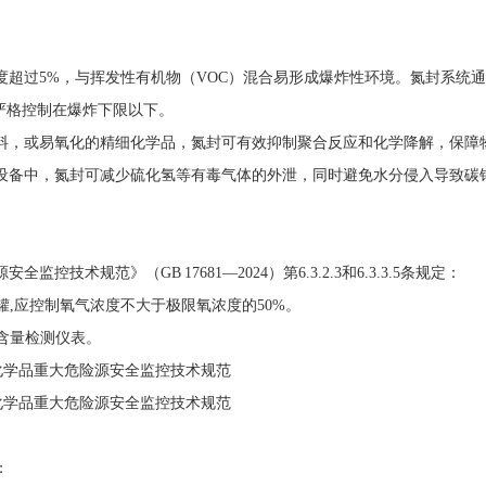
超过5%，与挥发性有机物（VOC）混合易形成爆炸性环境。氮封系统
浓度严格控制在爆炸下限以下。
料，或易氧化的精细化学品，氮封可有效抑制聚合反应和化学降解，保障
设备中，氮封可减少硫化氢等有毒气体的外泄，同时避免水分侵入导致碳
术规范》（GB 17681—2024）第6.3.2.3和6.3.3.5条规定：
储罐,应控制氧气浓度不大于极限氧浓度的50%。
氧含量检测仪表。
：