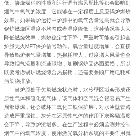
低、掺烧煤种的性质和运行调节燃风配比等都会影响到
烟气中氧气的浓度，它能够在一定程度上反应锅炉燃烧
效率。如果锅炉运行中炉膛中的氧气含量过高就会导致
锅炉燃烧区温度不均匀或者温度降低，这种情况将大大
降低燃烧效率，燃烧稳定性下降，严重时可能会引起全
炉膛无火MFT保护信号动作。氧含量过度增加，会直接
导致锅炉烟气量增加，热损耗增大，过度增大风量也会
导致烟气流量和流速骤增，加剧锅炉受热面磨损，所以
既要考虑锅炉燃烧综合热损耗，还需要兼顾厂用电耗和
污染物排放。
当炉膛处于欠氧燃烧状态时，水冷壁区域会形成还
原性气体和硫化氢气体，该气体和空气混合很容易产生
局部爆燃，还会破坏三氧化二铁保护层，对水冷壁管路
造成严重腐蚀。灰分在还原性气体的作用下灰熔融温度
会下降，导致炉渣增多。在生产过程中必须监测并控制
烟气中的氧气浓度，使用激光氧分析系统的主要作用就