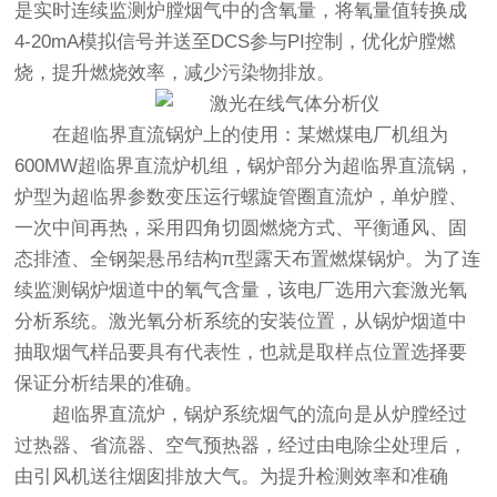
是实时连续监测炉膛烟气中的含氧量，将氧量值转换成
4-20mA模拟信号并送至DCS参与PI控制，优化炉膛燃
烧，提升燃烧效率，减少污染物排放。
在超临界直流锅炉上的使用：某燃煤电厂机组为
600MW超临界直流炉机组，锅炉部分为超临界直流锅，
炉型为超临界参数变压运行螺旋管圈直流炉，单炉膛、
一次中间再热，采用四角切圆燃烧方式、平衡通风、固
态排渣、全钢架悬吊结构π型露天布置燃煤锅炉。为了连
续监测锅炉烟道中的氧气含量，该电厂选用六套激光氧
分析系统。激光氧分析系统的安装位置，从锅炉烟道中
抽取烟气样品要具有代表性，也就是取样点位置选择要
保证分析结果的准确。
超临界直流炉，锅炉系统烟气的流向是从炉膛经过
过热器、省流器、空气预热器，经过由电除尘处理后，
由引风机送往烟囱排放大气。为提升检测效率和准确