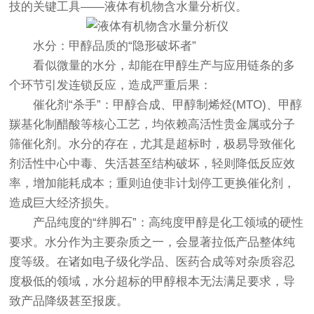
技的关键工具——
液体有机物含水量分析仪
。
水分：甲醇品质的“隐形破坏者”
看似微量的水分，却能在甲醇生产与应用链条的多
个环节引发连锁反应，造成严重后果：
催化剂“杀手”：甲醇合成、甲醇制烯烃(MTO)、甲醇
羰基化制醋酸等核心工艺，均依赖高活性贵金属或分子
筛催化剂。水分的存在，尤其是超标时，极易导致催化
剂活性中心中毒、失活甚至结构破坏，轻则降低反应效
率，增加能耗成本；重则迫使非计划停工更换催化剂，
造成巨大经济损失。
产品纯度的“绊脚石”：高纯度甲醇是化工领域的硬性
要求。水分作为主要杂质之一，会显著拉低产品整体纯
度等级。在诸如电子级化学品、医药合成等对杂质容忍
度极低的领域，水分超标的甲醇根本无法满足要求，导
致产品降级甚至报废。