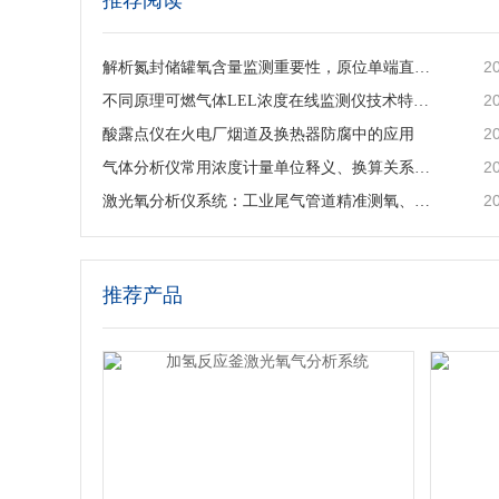
推荐阅读
2
解析氮封储罐氧含量监测重要性，原位单端直插激光气体分析仪的落地应用与工艺价值
2
不同原理可燃气体LEL浓度在线监测仪技术特点及工业选型指南
2
酸露点仪在火电厂烟道及换热器防腐中的应用
2
气体分析仪常用浓度计量单位释义、换算关系及适用场景说明
2
激光氧分析仪系统：工业尾气管道精准测氧、筑牢工艺安全防线
推荐产品