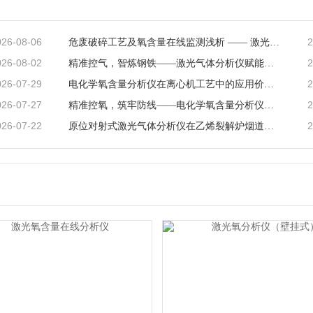
026-08-06
2
危废破碎工艺及氧含量在线监测浅析 —— 激光气体分析仪在工艺安全中的应用
026-08-02
2
精准控气，智炼钢铁——激光气体分析仪赋能钢铁冶炼高效低碳生产
026-07-29
2
电化学氧含量分析仪在离心机工艺中的应用价值与产品解析
026-07-27
2
精准控氧，筑牢防线——电化学氧含量分析仪在反应釜工艺中的深度应用
026-07-22
2
原位对射式激光气体分析仪在乙烯裂解炉烟道CO检测中的应用