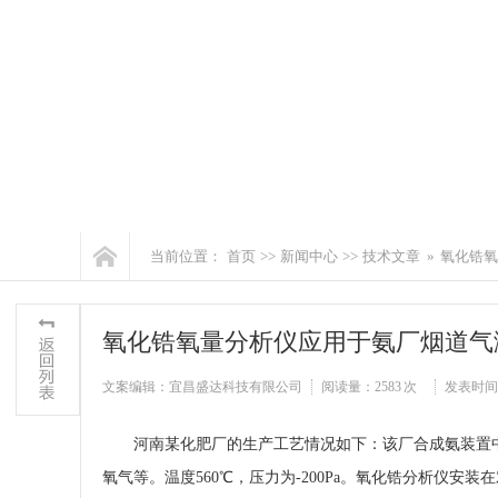
当前位置：
首页
>>
新闻中心
>>
技术文章
»
氧化锆氧
氧化锆氧量分析仪应用于氨厂烟道气
文案编辑：宜昌盛达科技有限公司
阅读量：
2583 次
发表时间：20
河南某化肥厂的生产工艺情况如下：该厂合成氨装置中，一段
氧气等。温度560℃，压力为-200Pa。氧化锆分析仪