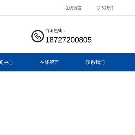
在线留言
联系我们
咨询热线：
18727200805
闻中心
在线留言
联系我们