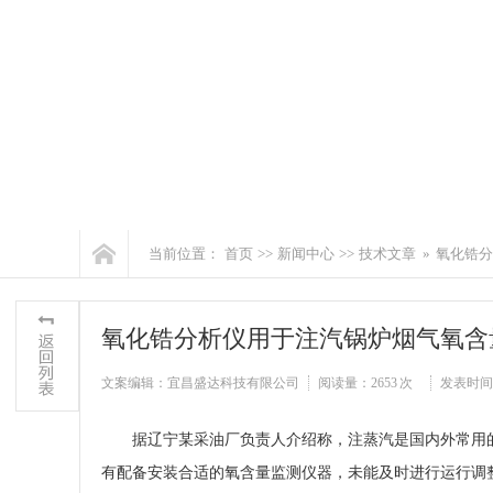
当前位置：
首页
>>
新闻中心
>>
技术文章
»
氧化锆分
氧化锆分析仪用于注汽锅炉烟气氧含
文案编辑：宜昌盛达科技有限公司
阅读量：
2653 次
发表时间：20
据辽宁某采油厂负责人介绍称，注蒸汽是国内外常用
有配备安装合适的氧含量监测仪器，未能及时进行运行调