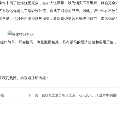
操作中为了使燃烧更完全，会加大送风量，以为烟囱不冒黑烟，就会完全
气系数远远超过了锅炉设计值，造成了能源的浪费。因此，该企业在不改
氧含量，可以分析出排烟热损失，并对锅炉送风系统进行调节，提高锅炉
、操作简单、可靠性高、测量数据精准，具有很高的经济价值和应用价值
系我们删除。转载请注明出处！
要性
下一篇：在线氧含量分析仪应用于石化及化工工业炉中的重