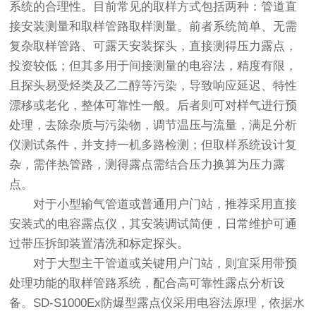
系统的合理性。目前常见的取样方式包括两种：管道直
接安装测量和取样管路取样测量。前者系统简单、无需
复杂取样管路、可露天安装探头，直接测得压力露点，
投资较低；但其多用于间接测量的电容法，精度有限，
且探头易受烃类及乙二醇等污染，导致响应延迟、特性
漂移或老化，整体可靠性一般。后者则可对样气进行预
处理，去除杂质与污染物，调节温压与流量，满足分析
仪测试条件，并支持一机多路检测；但取样系统设计复
杂，需伴热管路，测得露点需结合压力换算为压力露
点。
对于小型输气管道或普通用户门站，推荐采用直接
安装式的电容
露点仪
，其安装调试简便，日常维护可通
过带压拆卸装置清洗和标定探头。
对于大型主干管道或关键用户门站，则宜采用带预
处理功能的取样管路系统，配合高可靠性露点分析设
备。SD-S1000Ex防爆型
露点仪
采用电容法原理，依据水