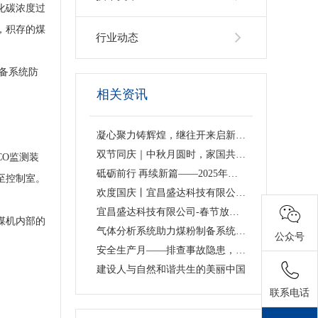
化碳浓度过
，积存的煤
行业动态
备系统防
相关资讯
凝心聚力铸辉煌，继往开来启新程——宜昌盛达科技有限公司2025年度回顾
双节同庆｜中秋月圆时，家国共团圆-宜昌盛达科技有限公司“十一”放假通知
O监测装
砥砺前行 再续新篇——2025年宜昌盛达科技有限公司春节放假通知！
至控制室。
欢度国庆丨宜昌盛达科技有限公司国庆放假通知
宜昌盛达科技有限公司-春节放假通知
煤机内部的
气体分析系统助力煤粉制备系统防火防爆安全生产
公众号
安全生产月——排查事故隐患，树牢安全发展理念
建设人与自然和谐共生的美丽中国
联系电话