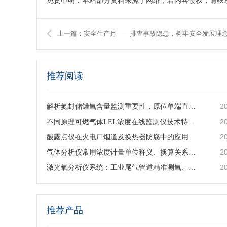
免责申明：本站部分资料来源于网络，若内容侵权，请联
上一篇：安全生产月——排查事故隐患，树牢安全发展理
推荐阅读
2
解析氮封储罐氧含量监测重要性，原位单端直插激光气体分析仪的落地应用与工艺价值
2
不同原理可燃气体LEL浓度在线监测仪技术特点及工业选型指南
2
酸露点仪在火电厂烟道及换热器防腐中的应用
2
气体分析仪常用浓度计量单位释义、换算关系及适用场景说明
2
激光氧分析仪系统：工业尾气管道精准测氧、筑牢工艺安全防线
推荐产品